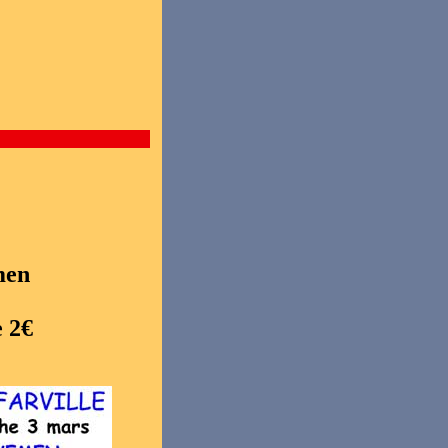
men
e 2€