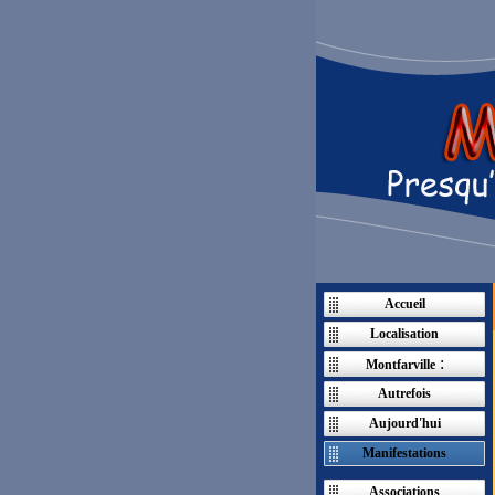
Accueil
Localisation
:
Montfarville
Autrefois
Aujourd'hui
Manifestations
Associations