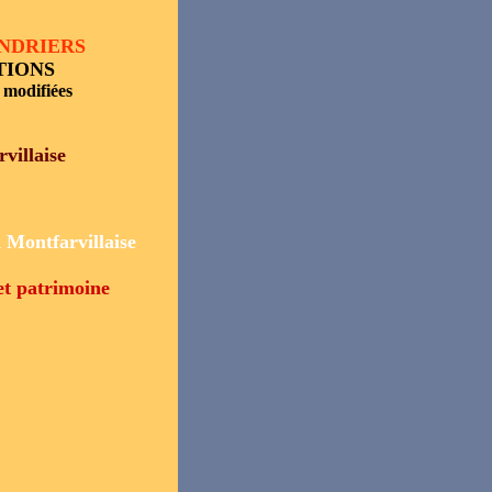
ENDRIERS
TIONS
 modifiées
villaise
 Montfarvillaise
t patrimoine