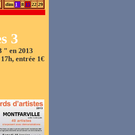
dim
1
8
15
22
29
s 3
3 " en 2013
17h, entrée 1€