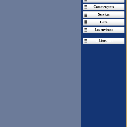
Commerçants
Services
Gîtes
Les environs
Ac
Liens
cueil