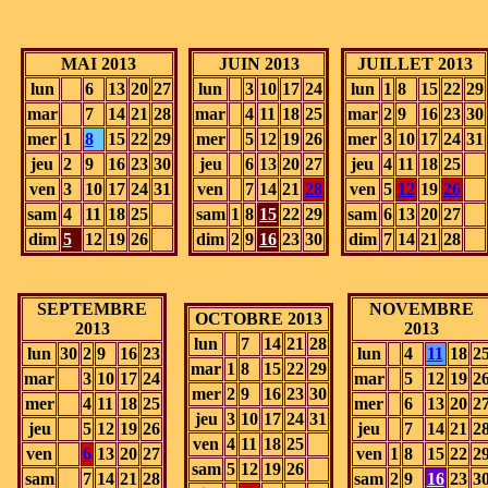
MAI 2013
JUIN 2013
JUILLET 2013
lun
6
13
20
27
lun
3
10
17
24
lun
1
8
15
22
29
mar
7
14
21
28
mar
4
11
18
25
mar
2
9
16
23
30
mer
1
8
15
22
29
mer
5
12
19
26
mer
3
10
17
24
31
jeu
2
9
16
23
30
jeu
6
13
20
27
jeu
4
11
18
25
ven
3
10
17
24
31
ven
7
14
21
28
ven
5
12
19
26
sam
4
11
18
25
sam
1
8
15
22
29
sam
6
13
20
27
dim
5
12
19
26
dim
2
9
16
23
30
dim
7
14
21
28
SEPTEMBRE
NOVEMBRE
OCTOBRE 2013
2013
2013
lun
7
14
21
28
lun
30
2
9
16
23
lun
4
11
18
2
mar
1
8
15
22
29
mar
3
10
17
24
mar
5
12
19
2
mer
2
9
16
23
30
mer
4
11
18
25
mer
6
13
20
2
jeu
3
10
17
24
31
jeu
5
12
19
26
jeu
7
14
21
2
ven
4
11
18
25
ven
6
13
20
27
ven
1
8
15
22
2
sam
5
12
19
26
sam
7
14
21
28
sam
2
9
16
23
3