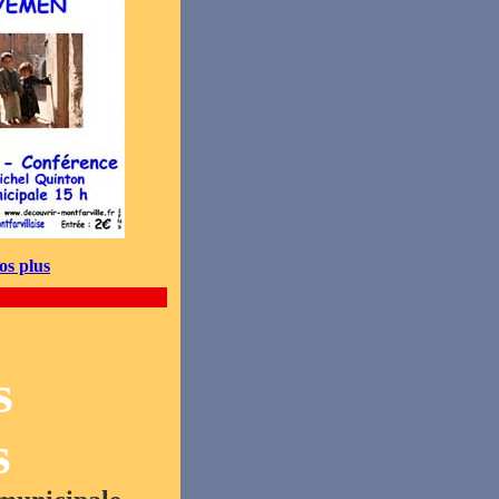
os plus
s
s