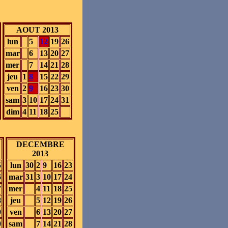
AOUT 2013
lun
5
12
19
26
mar
6
13
20
27
mer
7
14
21
28
jeu
1
8
15
22
29
ven
2
9
16
23
30
sam
3
10
17
24
31
dim
4
11
18
25
DECEMBRE
2013
5
lun
30
2
9
16
23
6
mar
31
3
10
17
24
7
mer
4
11
18
25
8
jeu
5
12
19
26
9
ven
6
13
20
27
0
sam
7
14
21
28