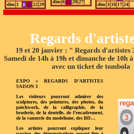
dim
6
13
20
27
dim
1
8
15
22
29
dim
3
10
17
24
Regards d'artiste
19 et 20 janvier : " Regards d'artistes 
Samedi de 14h à 19h et dimanche de 10h à 
avec un ticket de tombola
EXPO « REGARDS D’ARTISTES
SAISON 3
Les visiteurs pourront admirer des
sculptures, des peintures, des photos, du
patchwork, de la calligraphie, de la
broderie, de la dentelle, de l’encadrement,
de la vannerie du modelisme, des BD…
Les artistes pourront expliquer leur
passion, des démonstrations auront lieu à