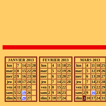
JANVIER 2013
FEVRIER 2013
MARS 2013
lun
7
14
21
28
lun
4
11
18
25
lun
4
11
18
25
mar
1
8
15
22
29
mar
5
12
19
26
mar
5
12
19
26
mer
2
9
16
23
30
mer
6
13
20
27
mer
6
13
20
27
jeu
3
10
17
24
31
jeu
7
14
21
28
jeu
7
14
21
28
ven
4
11
18
25
ven
1
8
15
22
ven
1
8
15
22
29
sam
5
12
19
26
sam
2
9
16
23
sam
2
9
16
23
30
dim
6
13
20
27
dim
3
10
17
24
dim
3
10
17
24
31