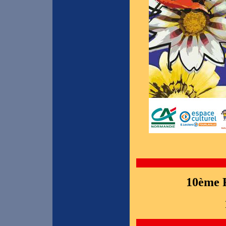
10ème F