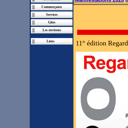
Manifestations 2020
Commerçants
Services
Gîtes
Les environs
Ac
Liens
cueil
11° édition Regards