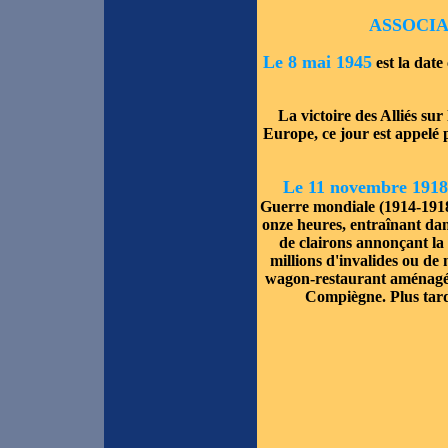
ASSOCIA
Le 8 mai 1945
est la dat
La victoire des Alliés su
Europe, ce jour est appelé
Le 11 novembre 1918
Guerre mondiale (1914-1918) 
onze heures, entraînant dan
de clairons annonçant la 
millions d'invalides ou de 
wagon-restaurant aménagé d
Compiègne. Plus tard e