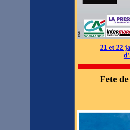
21 et 22 
d'
Fete de