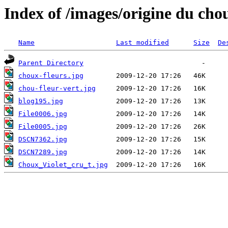
Index of /images/origine du chou
Name
Last modified
Size
De
Parent Directory
choux-fleurs.jpg
chou-fleur-vert.jpg
blog195.jpg
File0006.jpg
File0005.jpg
DSCN7362.jpg
DSCN7289.jpg
Choux_Violet_cru_t.jpg