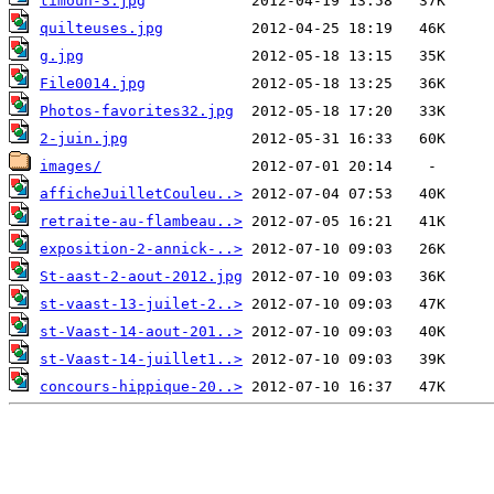
timoun-3.jpg
quilteuses.jpg
g.jpg
File0014.jpg
Photos-favorites32.jpg
2-juin.jpg
images/
afficheJuilletCouleu..>
retraite-au-flambeau..>
exposition-2-annick-..>
St-aast-2-aout-2012.jpg
st-vaast-13-juilet-2..>
st-Vaast-14-aout-201..>
st-Vaast-14-juillet1..>
concours-hippique-20..>