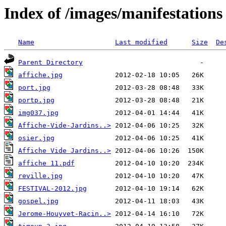
Index of /images/manifestations
Name
Last modified
Size
De
Parent Directory
affiche.jpg
port.jpg
portp.jpg
img037.jpg
Affiche-Vide-Jardins..>
osier.jpg
Affiche Vide Jardins..>
affiche 11.pdf
reville.jpg
FESTIVAL-2012.jpg
gospel.jpg
Jerome-Houyvet-Racin..>