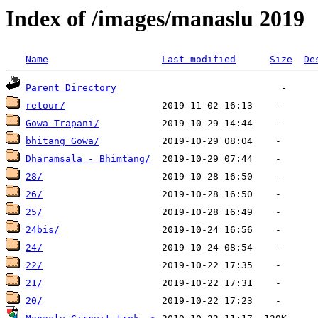
Index of /images/manaslu 2019
Name
Last modified
Size
De
Parent Directory
retour/
Gowa Trapani/
bhitang Gowa/
Dharamsala - Bhimtang/
28/
26/
25/
24bis/
24/
22/
21/
20/