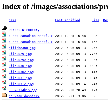
Index of /images/associations/pr
Name
Last modified
Size
De
Parent Directory
ouest-canadien-Montf..>
ouest-canadien-Montf..>
affiche300.jpg
File0029.jpg
File0029c.jpg
File0030.jpg
File0030c.jpg
File0031.jpg
File0031c.jpg
DSCN8714bis.jpg
Nouveau dossier/