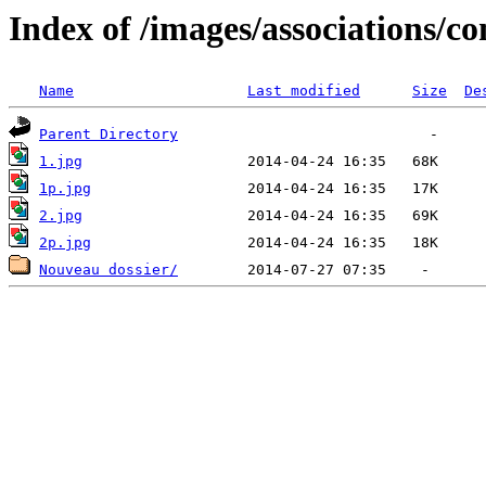
Index of /images/associations/con
Name
Last modified
Size
De
Parent Directory
1.jpg
1p.jpg
2.jpg
2p.jpg
Nouveau dossier/