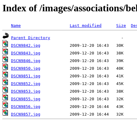
Index of /images/associations/be
Name
Last modified
Size
De
Parent Directory
DSCN9842.jpg
DSCN9843.jpg
DSCN9846.jpg
DSCN9850.jpg
DSCN9851.jpg
DSCN9852.jpg
DSCN9853.jpg
DSCN9855.jpg
DSCN9856.jpg
DSCN9857.jpg