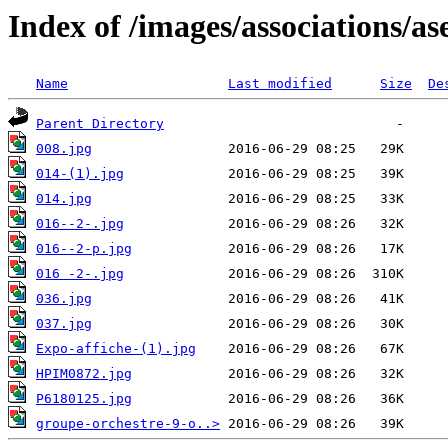
Index of /images/associations/as
Name
Last modified
Size
De
Parent Directory
008.jpg
014-(1).jpg
014.jpg
016--2-.jpg
016--2-p.jpg
016 -2-.jpg
036.jpg
037.jpg
Expo-affiche-(1).jpg
HPIM0872.jpg
P6180125.jpg
groupe-orchestre-9-o..>