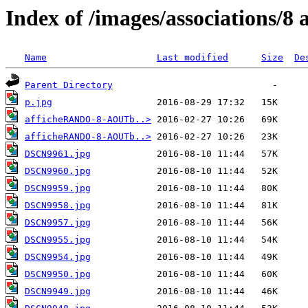
Index of /images/associations/8 
Name
Last modified
Size
De
Parent Directory
p.jpg
afficheRANDO-8-AOUTb..>
afficheRANDO-8-AOUTb..>
DSCN9961.jpg
DSCN9960.jpg
DSCN9959.jpg
DSCN9958.jpg
DSCN9957.jpg
DSCN9955.jpg
DSCN9954.jpg
DSCN9950.jpg
DSCN9949.jpg